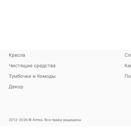
Матрасы
О компании
Ак
Кровати
Сертификаты
Ст
Диваны
До
Пуфики и банкетки
Га
Подушки и одеяла
Об
Кресла
Сп
Чистящие средства
Ка
Тумбочки и Комоды
По
Декор
2013-2026 © Armos. Все права защищены