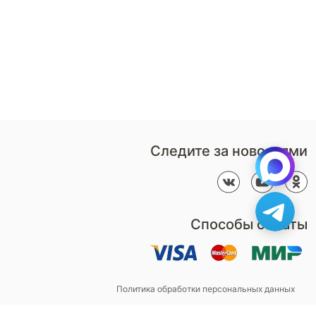
партнером
Перезвонить мне
Дизайнерам
В нерабочее время
Наши
воспользуйтесь
салоны
формой обратного звонка
Контакты
Пн-Вс: 9:00 - 21:00
компании
amservice@armos-market.ru
Следите за новостями
Способы оплаты
Политика обработки персональных данных