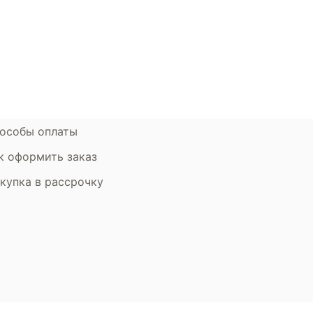
ции
Наши салоны
атьи
Контакты компании
ставка и оплата
Стать партнером
рантия
Дизайнерам
мен и возврат
особы оплаты
к оформить заказ
купка в рассрочку