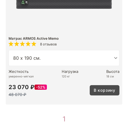
Матрас ARMOS Active Memo
8 отзывов
Жесткость
Нагрузка
Высота
умеренно-мягкая
120 кг
18 см
23 070 ₽
52%
В корзину
48 070 ₽
1