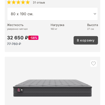
31 отзыв
Жесткость
Нагрузка
Высота
умеренно-мягкая
160 кг
27 см
32 650 ₽
58%
В корзину
77 760 ₽