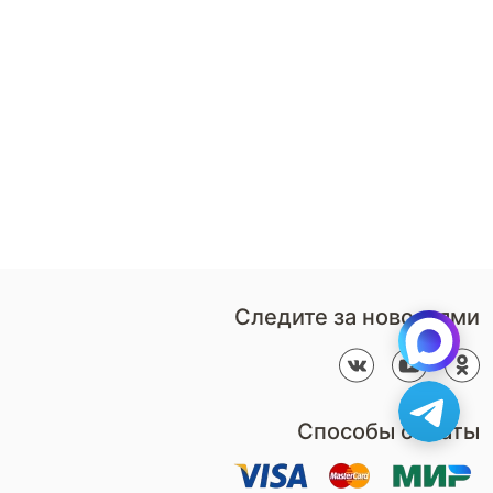
8 (920) 379-19-06
Стать
партнером
Перезвонить мне
Дизайнерам
В нерабочее время
Наши
воспользуйтесь
салоны
формой обратного звонка
Контакты
Пн-Вс: 9:00 - 21:00
компании
amservice@armos-market.ru
Следите за новостями
Способы оплаты