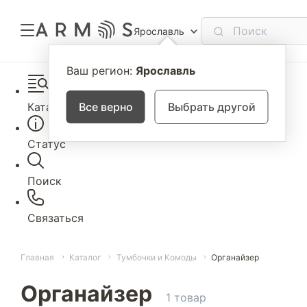
Ярославль
Ваш регион:
Ярославль
Каталог
Все верно
Выбрать другой
Статус
Поиск
Связаться
Главная
Каталог
Тумбочки и Комоды
Органайзер
Органайзер
1 товар