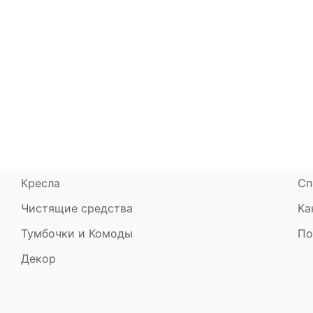
Каталог
Armos
П
Матрасы
О компании
Ак
Кровати
Сертификаты
Ст
Диваны
До
Пуфики и банкетки
Га
Подушки и одеяла
Об
Кресла
Сп
Чистящие средства
Ка
Тумбочки и Комоды
По
Декор