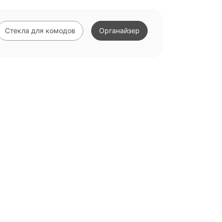
Стекла для комодов
Органайзер
е