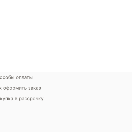
окупателям
Контакты
ции
Наши салоны
атьи
Контакты компании
ставка и оплата
Стать партнером
рантия
Дизайнерам
мен и возврат
особы оплаты
к оформить заказ
купка в рассрочку