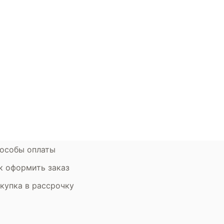
окупателям
Контакты
ции
Наши салоны
атьи
Контакты компании
ставка и оплата
Стать партнером
рантия
Дизайнерам
мен и возврат
особы оплаты
к оформить заказ
купка в рассрочку