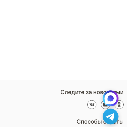
8 (920) 379-19-06
Стать
партнером
Перезвонить мне
Дизайнерам
В нерабочее время
Наши
воспользуйтесь
салоны
формой обратного звонка
Контакты
Пн-Вс: 9:00 - 21:00
компании
amservice@armos-market.ru
Следите за новостями
Способы оплаты