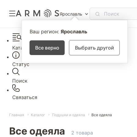
Ярославль
Ваш регион:
Ярославль
Каталог
Все верно
Выбрать другой
Статус
Поиск
Связаться
Главная
Каталог
Подушки и одеяла
Все одеяла
Все одеяла
2 товара