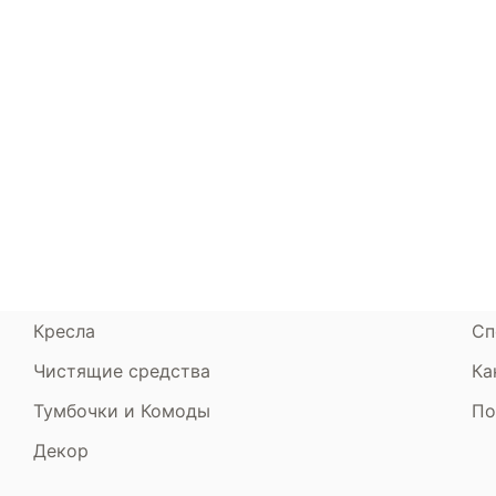
Каталог
Armos
П
Матрасы
О компании
Ак
Кровати
Сертификаты
Ст
Диваны
До
Пуфики и банкетки
Га
Подушки и одеяла
Об
Кресла
Сп
Чистящие средства
Ка
Тумбочки и Комоды
По
Декор