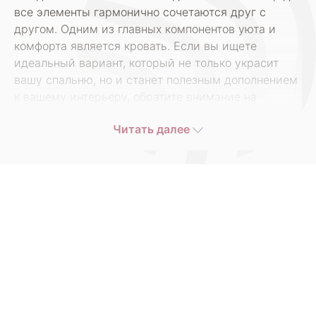
все элементы гармонично сочетаются друг с
другом. Одним из главных компонентов уюта и
комфорта является кровать. Если вы ищете
идеальный вариант, который не только украсит
вашу спальню, но и станет полезным дополнением
к вашему интерьеру, обратите внимание на
кровати с подъемным механизмом от ARMOS. В
Читать далее
нашем каталоге вы найдете разнообразные
модели, доступные по выгодным ценам в Москве.
Кровати с подъемным механизмом — это не
только стильное, но и функциональное решение
для вашего дома. Они позволяют эффективно
использовать пространство, особенно в небольших
квартирах. Благодаря встроенным ящикам для
хранения, вы сможете складывать постельные
принадлежности, одежду или другие вещи,
избавляя вашу спальню от беспорядка.