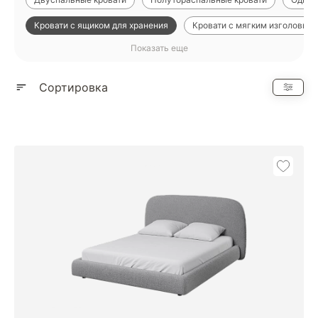
Кровати с ящиком для хранения
Кровати с мягким изголовье
Показать еще
Детские кровати
Кровати с металлическим каркасом
18
Сортировка