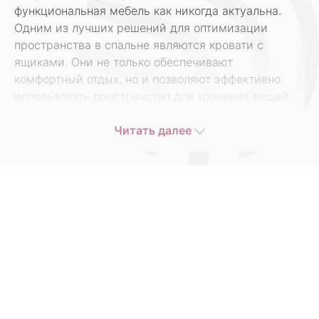
функциональная мебель как никогда актуальна.
Одним из лучших решений для оптимизации
пространства в спальне являются кровати с
ящиками. Они не только обеспечивают
комфортный отдых, но и позволяют эффективно
использовать пространство для хранения вещей.
Если вы находитесь в поиске качественной и
недорогой кровати с ящиком в Москве, обратите
Читать далее
внимание на продукцию от производителя ARMOS.
ARMOS — это компания, которая зарекомендовала
себя как надежный производитель мебели,
предлагающий широкий ассортимент кроватей с
ящиками по доступным ценам. В нашем интернет-
магазине вы сможете найти множество моделей,
которые отличаются не только дизайном, но и
функциональностью.
Каждая кровать с ящиком от ARMOS разработана с