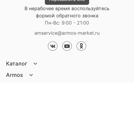
В нерабочее время воспользуйтесь
формой обратного звонка
Пн-Вс: 9:00 - 21:00
amservice@armos-market.ru
Каталог
Матрасы
Armos
Кровати
О компании
Покупателям
Диваны
Сертификаты
Акции
Пуфики и банкетки
Контакты
Статьи
Наши салоны
Подушки и одеяла
Стать партнером
Доставка и оплата
Контакты компании
Кресла
Дизайнерам
Гарантия
Стать партнером
Наши салоны
Чистящие средства
Обмен и возврат
Контакты компании
Дизайнерам
Тумбочки и Комоды