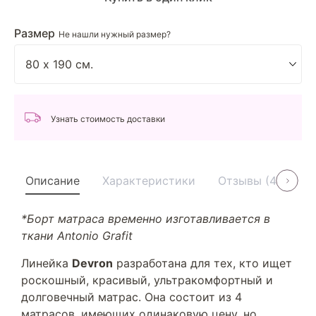
Размер
Не нашли нужный размер?
Узнать стоимость доставки
Описание
Характеристики
Отзывы (4)
У
*Борт матраса временно изготавливается в
ткани Antonio Grafit
Линейка
Devron
разработана для тех, кто ищет
роскошный, красивый, ультракомфортный и
долговечный матрас. Она состоит из 4
матрасов, имеющих одинаковую цену, но