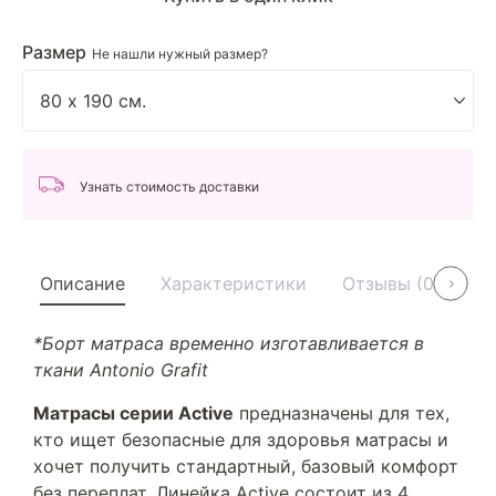
Размер
Не нашли нужный размер?
Узнать стоимость доставки
Описание
Характеристики
Отзывы (0)
У
*Борт матраса временно изготавливается в
ткани Antonio Grafit
Матрасы серии Active
предназначены для тех,
кто ищет безопасные для здоровья матрасы и
хочет получить стандартный, базовый комфорт
без переплат. Линейка Active состоит из 4